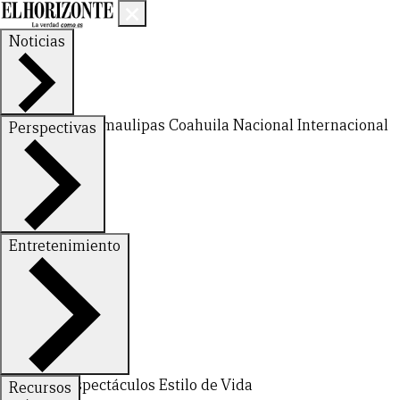
Noticias
Nuevo León
Tamaulipas
Coahuila
Nacional
Internacional
Perspectivas
Finanzas
Opinión
Entretenimiento
Deportes
Espectáculos
Estilo de Vida
Recursos