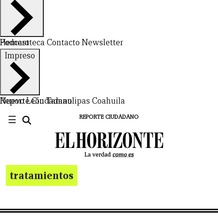
Hemeroteca
Podcast
Contacto
Newsletter
Impreso
Nuevo León
Reporte Ciudadano
Tamaulipas
Coahuila
☰
REPORTE CIUDADANO
tratamientos