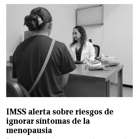
CERRAR
X
NUEVO
TAMAULIPAS
COAHUILA
NACIONAL
INTERNACIONAL
FINANZAS
OPINIÓN
DEPORTES
ESPECTÁCULOS
TENDENCIA
ESTILO
PODCAST
CONTACTO
NEWSLETTER
HEMEROTECA
SUPLEMENTOS
IMSS alerta sobre riesgos de
LEÓN
DE
ignorar síntomas de la
VIDA
menopausia