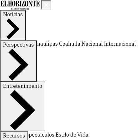
Noticias
Nuevo León
Tamaulipas
Coahuila
Nacional
Internacional
Perspectivas
Finanzas
Opinión
Entretenimiento
Deportes
Espectáculos
Estilo de Vida
Recursos