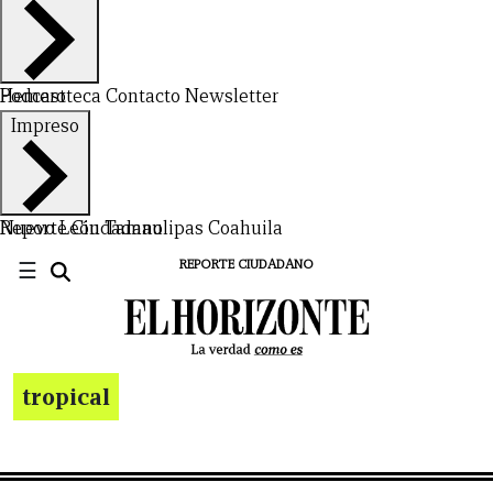
Hemeroteca
Podcast
Contacto
Newsletter
Impreso
Nuevo León
Reporte Ciudadano
Tamaulipas
Coahuila
☰
REPORTE CIUDADANO
tropical