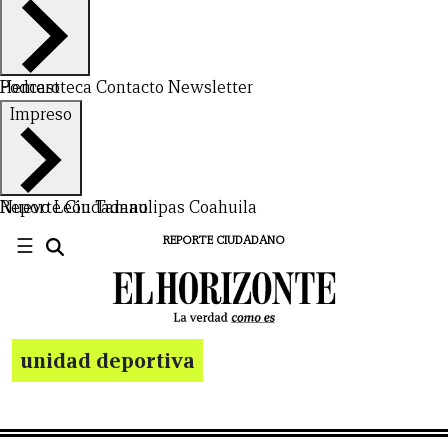
Hemeroteca
Podcast
Contacto
Newsletter
Impreso
Nuevo León
Reporte Ciudadano
Tamaulipas
Coahuila
☰
REPORTE CIUDADANO
unidad deportiva