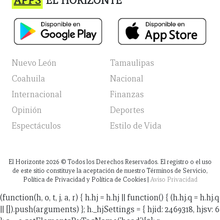
APPS
EL HORIZONTE
Nuevo León
Tamaulipas
Coahuila
Nacional
Internacional
Finanzas
Opinión
Deportes
Espectáculos
Estilo de Vida
El Horizonte
2026
© Todos los Derechos Reservados. El registro o el uso
de este sitio constituye la aceptación de nuestro Términos de Servicio,
Política de Privacidad y Política de Cookies |
Aviso Privacidad
(function(h, o, t, j, a, r) { h.hj = h.hj || function() { (h.hj.q = h.hj.q
|| []).push(arguments) }; h._hjSettings = { hjid: 2469318, hjsv: 6