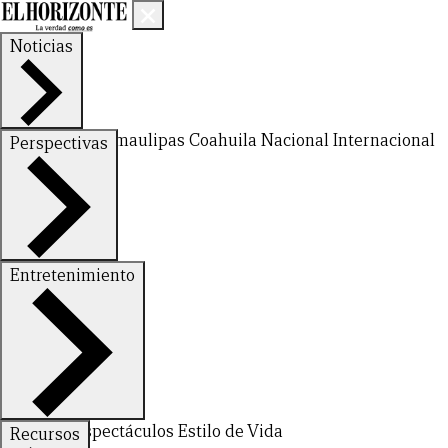
Noticias
Nuevo León
Tamaulipas
Coahuila
Nacional
Internacional
Perspectivas
Finanzas
Opinión
Entretenimiento
Deportes
Espectáculos
Estilo de Vida
Recursos