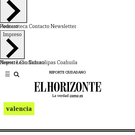
Hemeroteca
Podcast
Contacto
Newsletter
Impreso
Nuevo León
Reporte Ciudadano
Tamaulipas
Coahuila
☰
REPORTE CIUDADANO
valencia