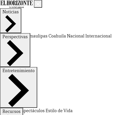
Noticias
Nuevo León
Tamaulipas
Coahuila
Nacional
Internacional
Perspectivas
Finanzas
Opinión
Entretenimiento
Deportes
Espectáculos
Estilo de Vida
Recursos