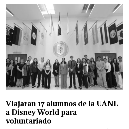
CERRAR
X
NUEVO
TAMAULIPAS
COAHUILA
NACIONAL
INTERNACIONAL
FINANZAS
OPINIÓN
DEPORTES
ESPECTÁCULOS
TENDENCIA
ESTILO
PODCAST
CONTACTO
NEWSLETTER
HEMEROTECA
SUPLEMENTOS
Viajaran 17 alumnos de la UANL
LEÓN
DE
a Disney World para
VIDA
voluntariado