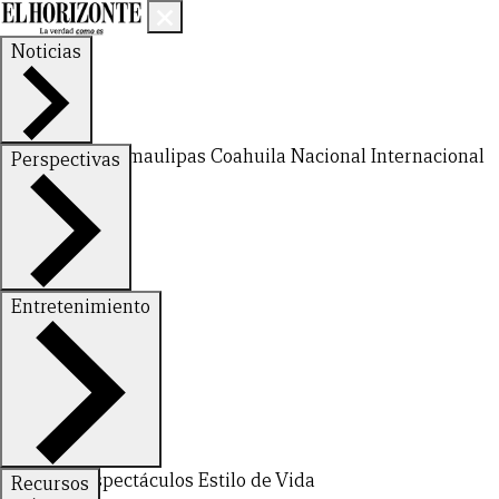
Noticias
Nuevo León
Tamaulipas
Coahuila
Nacional
Internacional
Perspectivas
Finanzas
Opinión
Entretenimiento
Deportes
Espectáculos
Estilo de Vida
Recursos