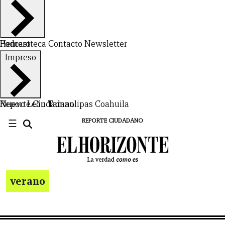
Hemeroteca
Podcast
Contacto
Newsletter
Impreso
Nuevo León
Reporte Ciudadano
Tamaulipas
Coahuila
☰
REPORTE CIUDADANO
verano