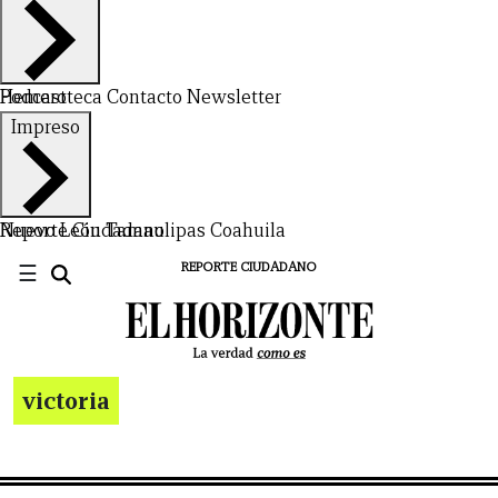
Hemeroteca
Podcast
Contacto
Newsletter
Impreso
Nuevo León
Reporte Ciudadano
Tamaulipas
Coahuila
☰
REPORTE CIUDADANO
victoria