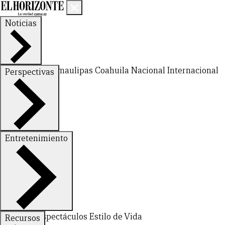
Noticias
Nuevo León
Tamaulipas
Coahuila
Nacional
Internacional
Perspectivas
Finanzas
Opinión
Entretenimiento
Deportes
Espectáculos
Estilo de Vida
Recursos