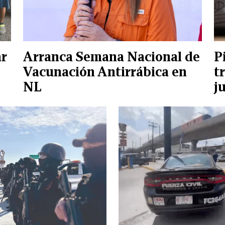
ar
Arranca Semana Nacional de
P
Vacunación Antirrábica en
t
NL
j