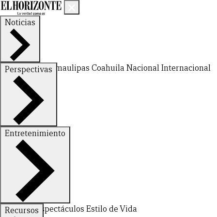
Noticias
Nuevo León
Tamaulipas
Coahuila
Nacional
Internacional
Perspectivas
Finanzas
Opinión
Entretenimiento
Deportes
Espectáculos
Estilo de Vida
Recursos