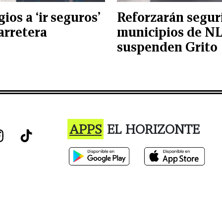
gios a ‘ir seguros’
Reforzarán segur
arretera
municipios de N
suspenden Grito
APPS
EL HORIZONTE