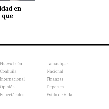
idad en
L que
Nuevo León
Tamaulipas
Coahuila
Nacional
Internacional
Finanzas
Opinión
Deportes
Espectáculos
Estilo de Vida