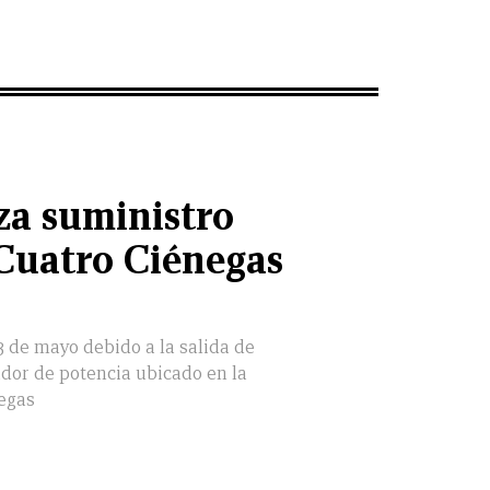
za suministro
 Cuatro Ciénegas
23 de mayo debido a la salida de
dor de potencia ubicado en la
egas