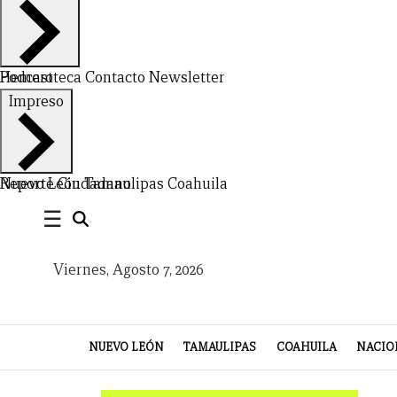
Hemeroteca
Podcast
Contacto
Newsletter
Impreso
CERRAR
X
Nuevo León
Reporte Ciudadano
Tamaulipas
Coahuila
NUEVO
TAMAULIPAS
COAHUILA
NACIONAL
INTERNACIONAL
FINANZAS
OPINIÓN
DEPORTES
ESPECTÁCULOS
TENDENCIA
ESTILO
PODCAST
CONTACTO
NEWSLETTER
HEMEROTECA
SUPLEMENTOS
☰
LEÓN
DE
Viernes, Agosto 7, 2026
VIDA
NUEVO LEÓN
TAMAULIPAS
COAHUILA
NACIO