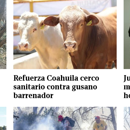
Refuerza Coahuila cerco
J
e
sanitario contra gusano
m
barrenador
h