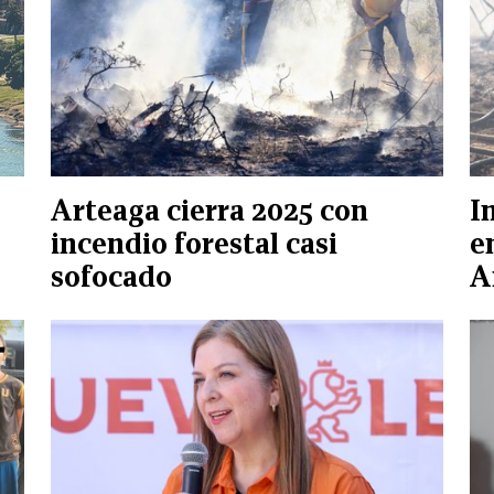
Arteaga cierra 2025 con
I
incendio forestal casi
e
sofocado
A