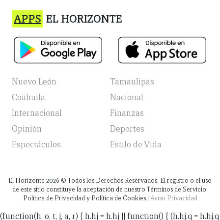
APPS
EL HORIZONTE
Nuevo León
Tamaulipas
Coahuila
Nacional
Internacional
Finanzas
Opinión
Deportes
Espectáculos
Estilo de Vida
El Horizonte
2026
© Todos los Derechos Reservados. El registro o el uso
de este sitio constituye la aceptación de nuestro Términos de Servicio,
Política de Privacidad y Política de Cookies |
Aviso Privacidad
(function(h, o, t, j, a, r) { h.hj = h.hj || function() { (h.hj.q = h.hj.q