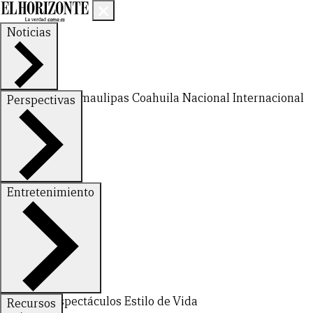
Noticias
Nuevo León
Tamaulipas
Coahuila
Nacional
Internacional
Perspectivas
Finanzas
Opinión
Entretenimiento
CERRAR
Deportes
Espectáculos
Estilo de Vida
Recursos
X