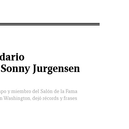
ndario
 Sonny Jurgensen
ampo y miembro del Salón de la Fama
 en Washington, dejó récords y frases