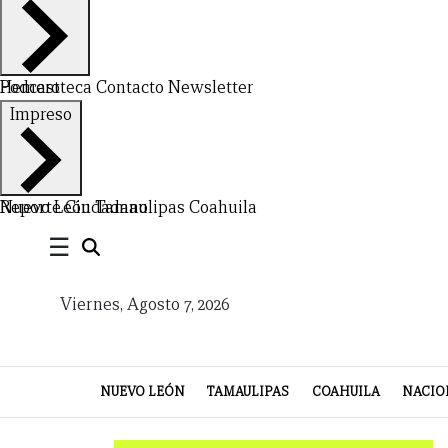
LEÓN
DE
VIDA
Hemeroteca
Podcast
Contacto
Newsletter
Impreso
Nuevo León
Reporte Ciudadano
Tamaulipas
Coahuila
☰
Viernes, Agosto 7, 2026
NUEVO LEÓN
TAMAULIPAS
COAHUILA
NACIO