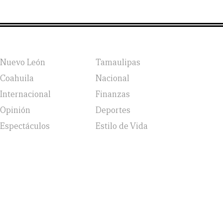
Nuevo León
Tamaulipas
Coahuila
Nacional
Internacional
Finanzas
Opinión
Deportes
Espectáculos
Estilo de Vida
vicio, Política de Privacidad y Política de Cookies |
Aviso
jsv: 6 }; a = o.getElementsByTagName('head')[0]; r =
ent, 'https://static.hotjar.com/c/hotjar-', '.js?sv=');