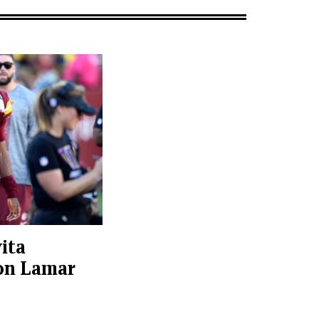
ita
on Lamar