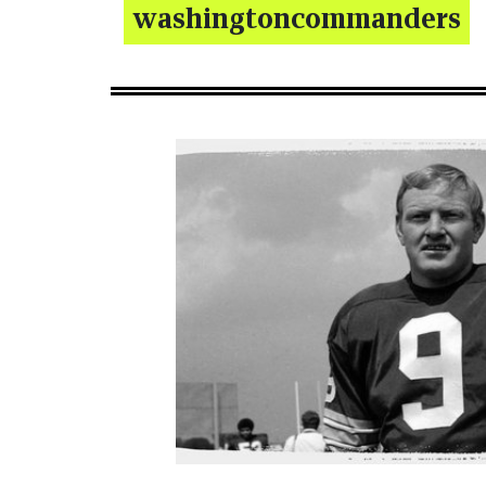
washingtoncommanders