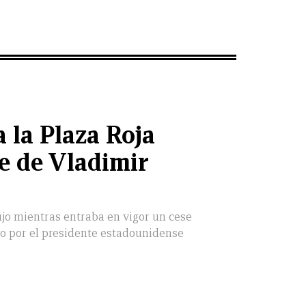
 la Plaza Roja
le de Vladimir
o mientras entraba en vigor un cese
o por el presidente estadounidense