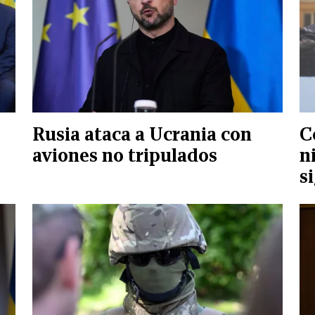
Rusia ataca a Ucrania con
C
aviones no tripulados
n
s