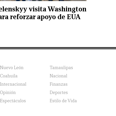
elenskyy visita Washington
ara reforzar apoyo de EUA
Nuevo León
Tamaulipas
Coahuila
Nacional
Internacional
Finanzas
Opinión
Deportes
Espectáculos
Estilo de Vida