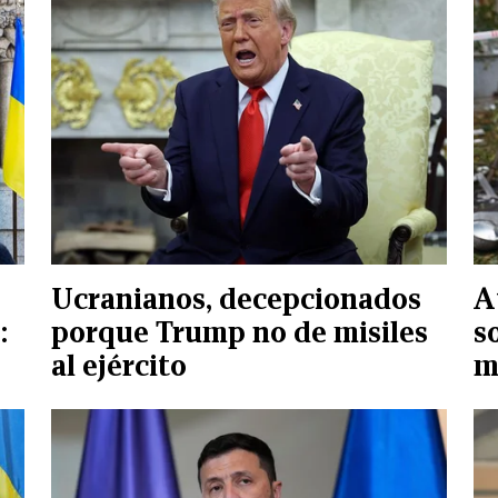
Ucranianos, decepcionados
A
:
porque Trump no de misiles
s
al ejército
m