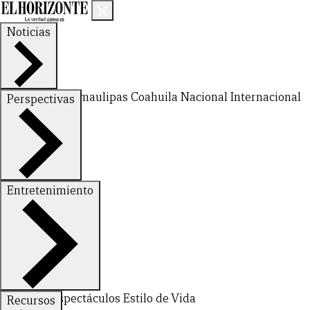
Noticias
Nuevo León
Tamaulipas
Coahuila
Nacional
Internacional
Perspectivas
Finanzas
Opinión
Entretenimiento
Deportes
Espectáculos
Estilo de Vida
Recursos