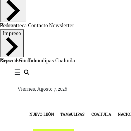
Hemeroteca
Podcast
Contacto
Newsletter
CERRAR
Impreso
X
NUEVO
TAMAULIPAS
COAHUILA
NACIONAL
INTERNACIONAL
FINANZAS
OPINIÓN
DEPORTES
ESPECTÁCULOS
TENDENCIA
ESTILO
PODCAST
CONTACTO
NEWSLETTER
HEMEROTECA
SUPLEMENTOS
Nuevo León
Reporte Ciudadano
Tamaulipas
Coahuila
☰
LEÓN
DE
VIDA
Viernes, Agosto 7, 2026
NUEVO LEÓN
TAMAULIPAS
COAHUILA
NACIO