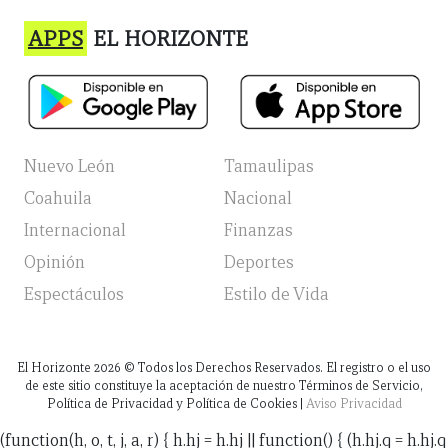
APPS
EL HORIZONTE
Nuevo León
Tamaulipas
Coahuila
Nacional
Internacional
Finanzas
Opinión
Deportes
Espectáculos
Estilo de Vida
El Horizonte
2026
© Todos los Derechos Reservados. El registro o el uso
de este sitio constituye la aceptación de nuestro Términos de Servicio,
Política de Privacidad y Política de Cookies |
Aviso Privacidad
(function(h, o, t, j, a, r) { h.hj = h.hj || function() { (h.hj.q = h.hj.q