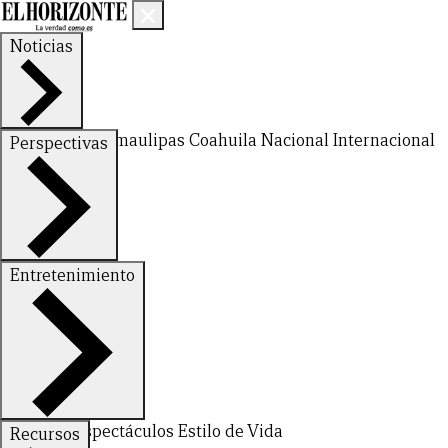
Noticias
Nuevo León
Tamaulipas
Coahuila
Nacional
Internacional
Perspectivas
Finanzas
Opinión
Entretenimiento
CERRAR
Deportes
Espectáculos
Estilo de Vida
Recursos