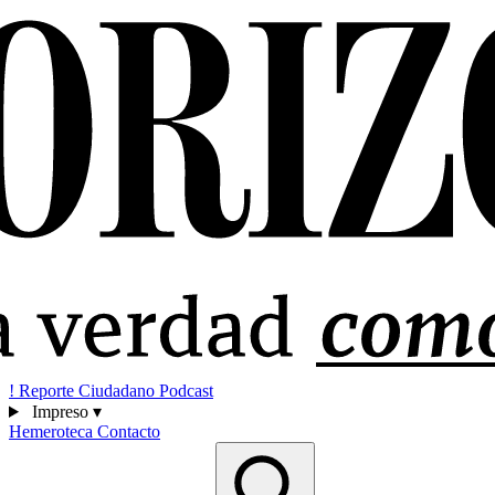
!
Reporte Ciudadano
Podcast
Impreso
▾
Hemeroteca
Contacto