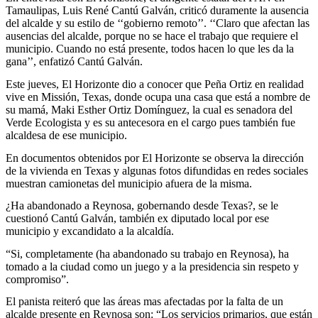
Tamaulipas, Luis René Cantú Galván, criticó duramente la ausencia
del alcalde y su estilo de ‘‘gobierno remoto’’. ‘‘Claro que afectan las
ausencias del alcalde, porque no se hace el trabajo que requiere el
municipio. Cuando no está presente, todos hacen lo que les da la
gana’’, enfatizó Cantú Galván.
Este jueves, El Horizonte dio a conocer que Peña Ortiz en realidad
vive en Missión, Texas, donde ocupa una casa que está a nombre de
su mamá, Maki Esther Ortiz Domínguez, la cual es senadora del
Verde Ecologista y es su antecesora en el cargo pues también fue
alcaldesa de ese municipio.
En documentos obtenidos por El Horizonte se observa la dirección
de la vivienda en Texas y algunas fotos difundidas en redes sociales
muestran camionetas del municipio afuera de la misma.
¿Ha abandonado a Reynosa, gobernando desde Texas?, se le
cuestionó Cantú Galván, también ex diputado local por ese
municipio y excandidato a la alcaldía.
“Si, completamente (ha abandonado su trabajo en Reynosa), ha
tomado a la ciudad como un juego y a la presidencia sin respeto y
compromiso”.
El panista reiteró que las áreas mas afectadas por la falta de un
alcalde presente en Reynosa son: “Los servicios primarios, que están