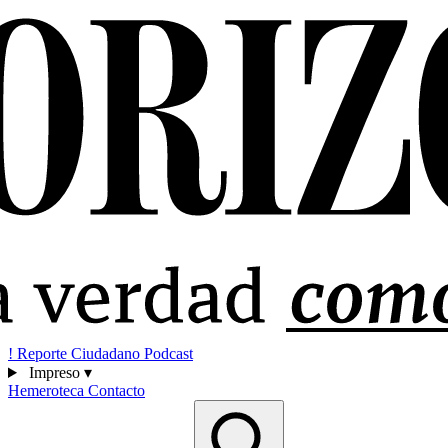
!
Reporte Ciudadano
Podcast
Impreso
▾
Hemeroteca
Contacto