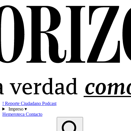
!
Reporte Ciudadano
Podcast
Impreso
▾
Hemeroteca
Contacto