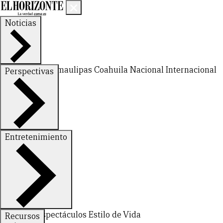
Noticias
Nuevo León
Tamaulipas
Coahuila
Nacional
Internacional
Perspectivas
Finanzas
Opinión
Entretenimiento
Deportes
Espectáculos
Estilo de Vida
Recursos