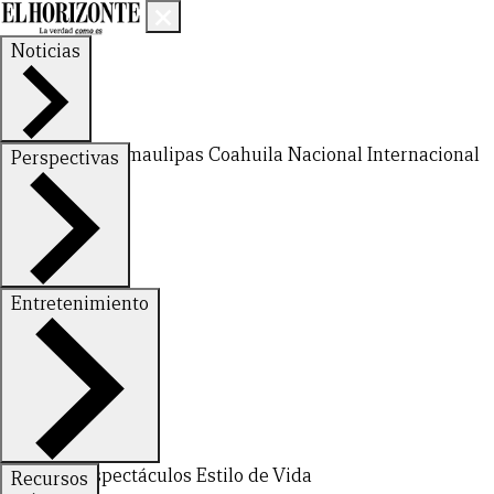
Noticias
Nuevo León
Tamaulipas
Coahuila
Nacional
Internacional
Perspectivas
Finanzas
Opinión
Entretenimiento
Deportes
Espectáculos
Estilo de Vida
Recursos