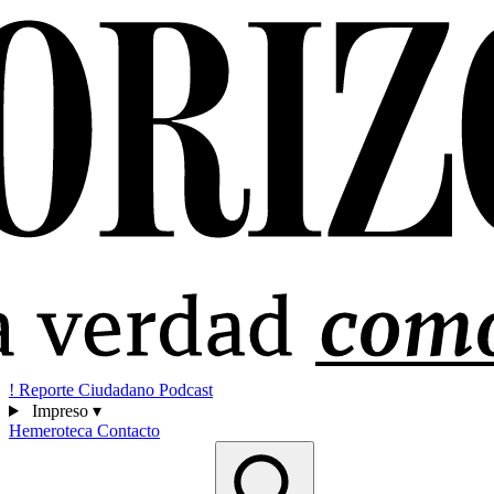
!
Reporte Ciudadano
Podcast
Impreso
▾
Hemeroteca
Contacto