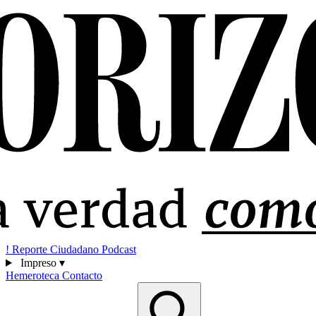
!
Reporte Ciudadano
Podcast
Impreso
▾
Hemeroteca
Contacto