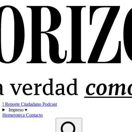
!
Reporte Ciudadano
Podcast
Impreso
▾
Hemeroteca
Contacto