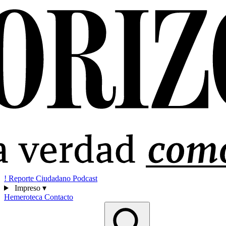
!
Reporte Ciudadano
Podcast
Impreso
▾
Hemeroteca
Contacto