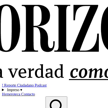
!
Reporte Ciudadano
Podcast
Impreso
▾
Hemeroteca
Contacto