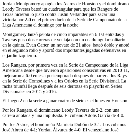
Jordan Montgomery apagó a los Astros de Houston y el dominicano
Leody Taveras bateó un cuadrangular para que los Rangers de
Texas hicieran lo justo contra Justin Verlander para sacar una
victoria por 2-0 en el primer duelo de la Serie de Campeonato de la
Liga Americana el domingo por la noche.
Montgomery lanzó pelota de cinco imparables en 6 1/3 entradas y
Taveras puso dos carreras de ventaja con un cuadrangular solitario
en la quinta. Evan Carter, un novato de 21 años, bateó doble y anotó
en el segundo rollo y aportó dos importantes jugadas defensivas en
el jardín izquierdo.
Los Rangers, por primera vez en la Serie de Campeonato de la Liga
Americana desde que tuvieron apariciones consecutivas en 2010-11,
mejoraron a 6-0 en esta postemporada después de barrer a los Rays
en la Serie de Comodines y a los Orioles en la Serie Divisional. La
racha triunfal llega después de seis derrotas en playoffs en Series
Divisionales en 2015 y 2016.
El Juego 2 en la serie a ganar cuatro de siete es el lunes en Houston.
Por los Rangers, el dominicano Leody Taveras de 2-2, con una
carrera anotada y una impulsada. El cubano Adolis García de 4-0.
Por los Astros, el hondureño Mauricio Dubón de 3-1. Los cubanos
José Abreu de 4-1; Yordan Álvarez de 4-0. El venezolano José