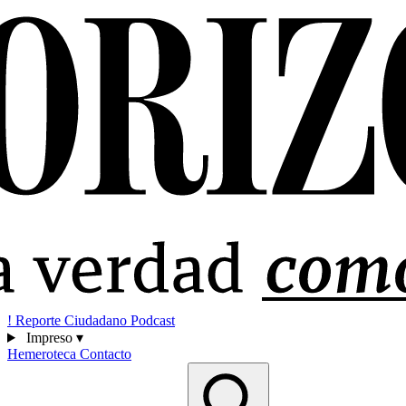
!
Reporte Ciudadano
Podcast
Impreso
▾
Hemeroteca
Contacto