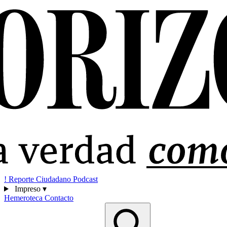
!
Reporte Ciudadano
Podcast
Impreso
▾
Hemeroteca
Contacto