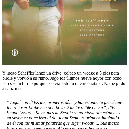
Y luego Scheffler lanzó un drive, golpeó un wedge a 5 pies para
birdie y volvió a su ritmo. Jugó los últimos nueve hoyos con ocho
pares y un birdie porque eso era todo lo que necesitaba. Nadie pudo
alcanzarlo.
“Jugué con él los dos primeros días, y honestamente pensé que
iba a hacer birdie en cada hoyo. Fue increíble de ver”, dijo
Shane Lowry. “Si los pies de Scottie se mantuvieran estables y
su swing se pareciera al de Adam Scott, estaríamos hablando
de él con las mismas palabras que Tiger Woods. ... Sus malos
tiros son realmente buenos. Ahí es cuando sabes que es