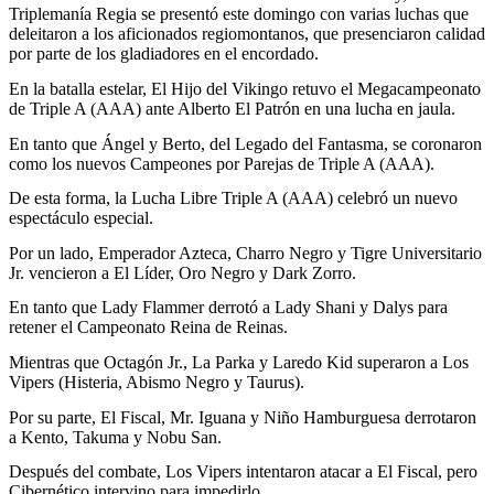
Triplemanía Regia se presentó este domingo con varias luchas que
deleitaron a los aficionados regiomontanos, que presenciaron calidad
por parte de los gladiadores en el encordado.
En la batalla estelar, El Hijo del Vikingo retuvo el Megacampeonato
de Triple A (AAA) ante Alberto El Patrón en una lucha en jaula.
En tanto que Ángel y Berto, del Legado del Fantasma, se coronaron
como los nuevos Campeones por Parejas de Triple A (AAA).
De esta forma, la Lucha Libre Triple A (AAA) celebró un nuevo
espectáculo especial.
Por un lado, Emperador Azteca, Charro Negro y Tigre Universitario
Jr. vencieron a El Líder, Oro Negro y Dark Zorro.
En tanto que Lady Flammer derrotó a Lady Shani y Dalys para
retener el Campeonato Reina de Reinas.
Mientras que Octagón Jr., La Parka y Laredo Kid superaron a Los
Vipers (Histeria, Abismo Negro y Taurus).
Por su parte, El Fiscal, Mr. Iguana y Niño Hamburguesa derrotaron
a Kento, Takuma y Nobu San.
Después del combate, Los Vipers intentaron atacar a El Fiscal, pero
Cibernético intervino para impedirlo.