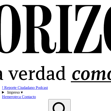
!
Reporte Ciudadano
Podcast
Impreso
▾
Hemeroteca
Contacto