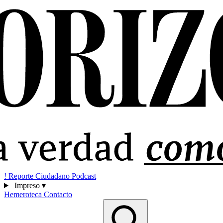
!
Reporte Ciudadano
Podcast
Impreso
▾
Hemeroteca
Contacto