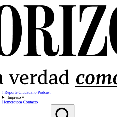
!
Reporte Ciudadano
Podcast
Impreso
▾
Hemeroteca
Contacto