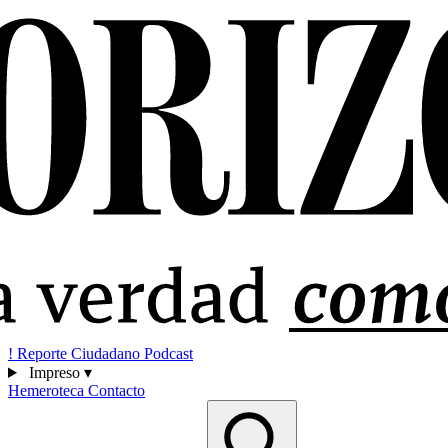
!
Reporte Ciudadano
Podcast
Impreso
▾
Hemeroteca
Contacto