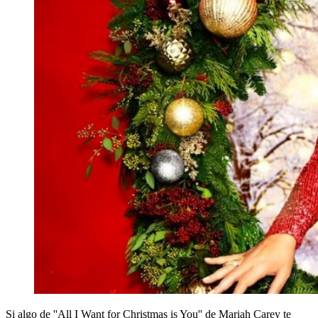
Si algo de ''All I Want for Christmas is You'' de Mariah Carey te