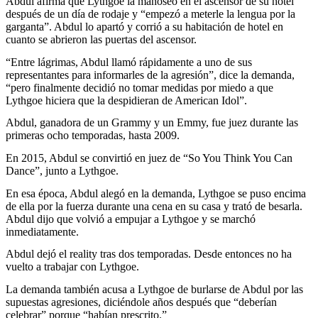
Abdul afirma que Lythgoe la manoseó en el ascensor de su hotel
después de un día de rodaje y “empezó a meterle la lengua por la
garganta”. Abdul lo apartó y corrió a su habitación de hotel en
cuanto se abrieron las puertas del ascensor.
“Entre lágrimas, Abdul llamó rápidamente a uno de sus
representantes para informarles de la agresión”, dice la demanda,
“pero finalmente decidió no tomar medidas por miedo a que
Lythgoe hiciera que la despidieran de American Idol”.
Abdul, ganadora de un Grammy y un Emmy, fue juez durante las
primeras ocho temporadas, hasta 2009.
En 2015, Abdul se convirtió en juez de “So You Think You Can
Dance”, junto a Lythgoe.
En esa época, Abdul alegó en la demanda, Lythgoe se puso encima
de ella por la fuerza durante una cena en su casa y trató de besarla.
Abdul dijo que volvió a empujar a Lythgoe y se marchó
inmediatamente.
Abdul dejó el reality tras dos temporadas. Desde entonces no ha
vuelto a trabajar con Lythgoe.
La demanda también acusa a Lythgoe de burlarse de Abdul por las
supuestas agresiones, diciéndole años después que “deberían
celebrar” porque “habían prescrito.”