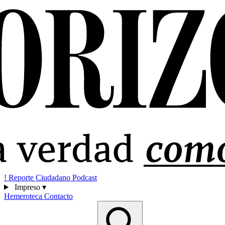
!
Reporte Ciudadano
Podcast
Impreso
▾
Hemeroteca
Contacto