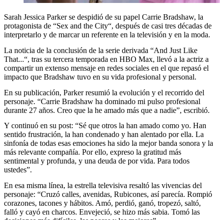
Sarah Jessica Parker se despidió de su papel Carrie Bradshaw, la
protagonista de “Sex and the City“, después de casi tres décadas de
interpretarlo y de marcar un referente en la televisión y en la moda.
La noticia de la conclusión de la serie derivada “And Just Like
That...“, tras su tercera temporada en HBO Max, llevó a la actriz a
compartir un extenso mensaje en redes sociales en el que repasó el
impacto que Bradshaw tuvo en su vida profesional y personal.
En su publicación, Parker resumió la evolución y el recorrido del
personaje. “Carrie Bradshaw ha dominado mi pulso profesional
durante 27 años. Creo que la he amado más que a nadie”, escribió.
Y continuó en su post: “Sé que otros la han amado como yo. Han
sentido frustración, la han condenado y han alentado por ella. La
sinfonía de todas esas emociones ha sido la mejor banda sonora y la
más relevante compañía. Por ello, expreso la gratitud más
sentimental y profunda, y una deuda de por vida. Para todos
ustedes”.
En esa misma línea, la estrella televisiva resaltó las vivencias del
personaje: “Cruzó calles, avenidas, Rubicones, así parecía. Rompió
corazones, tacones y hábitos. Amó, perdió, ganó, tropezó, saltó,
falló y cayó en charcos. Envejeció, se hizo más sabia. Tomó las