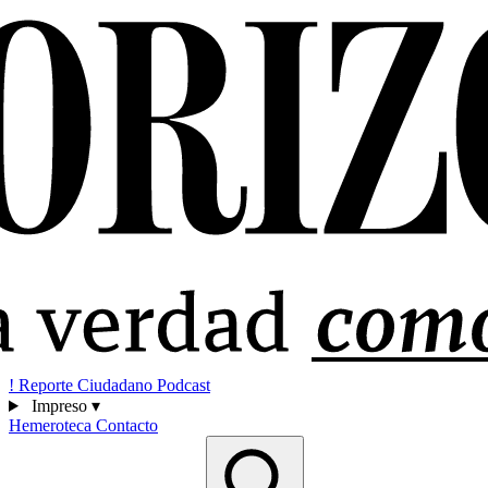
!
Reporte Ciudadano
Podcast
Impreso
▾
Hemeroteca
Contacto