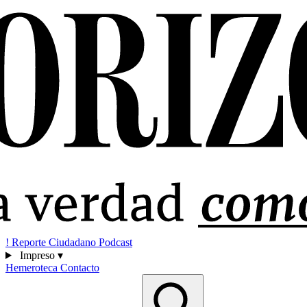
!
Reporte Ciudadano
Podcast
Impreso
▾
Hemeroteca
Contacto