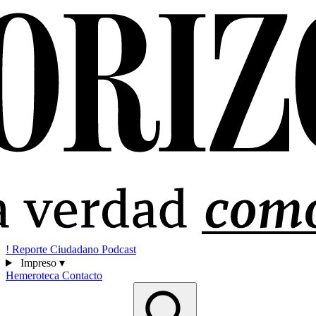
!
Reporte Ciudadano
Podcast
Impreso
▾
Hemeroteca
Contacto