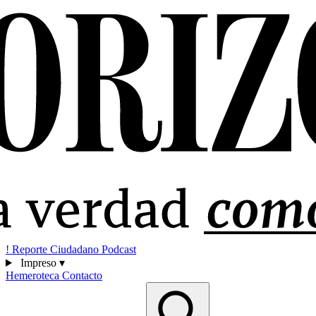
!
Reporte Ciudadano
Podcast
Impreso
▾
Hemeroteca
Contacto