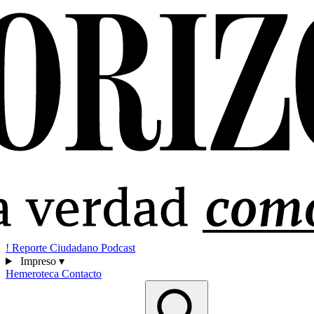
!
Reporte Ciudadano
Podcast
Impreso
▾
Hemeroteca
Contacto