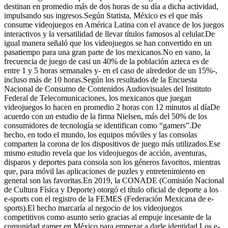
destinan en promedio más de dos horas de su día a dicha actividad,
impulsando sus ingresos.Según Statista, México es el que más
consume videojuegos en América Latina con el avance de los juegos
interactivos y la versatilidad de llevar títulos famosos al celular.De
igual manera señaló que los videojuegos se han convertido en un
pasatiempo para una gran parte de los mexicanos.No en vano, la
frecuencia de juego de casi un 40% de la población azteca es de
entre 1 y 5 horas semanales y- en el caso de alrededor de un 15%-,
incluso más de 10 horas.Según los resultados de la Encuesta
Nacional de Consumo de Contenidos Audiovisuales del Instituto
Federal de Telecomunicaciones, los mexicanos que juegan
videojuegos lo hacen en promedio 2 horas con 12 minutos al díaDe
acuerdo con un estudio de la firma Nielsen, más del 50% de los
consumidores de tecnología se identifican como “gamers”.De
hecho, en todo el mundo, los equipos móviles y las consolas
comparten la corona de los dispositivos de juego más utilizados.Ese
mismo estudio revela que los videojuegos de acción, aventuras,
disparos y deportes para consola son los géneros favoritos, mientras
que, para móvil las aplicaciones de puzles y entretenimiento en
general son las favoritas.En 2019, la CONADE (Comisión Nacional
de Cultura Física y Deporte) otorgó el título oficial de deporte a los
e-sports con el registro de la FEMES (Federación Mexicana de e-
sports).El hecho marcaría al negocio de los videojuegos
competitivos como asunto serio gracias al empuje incesante de la
comunidad gamer en México para empezar a darle identidad.Los e-