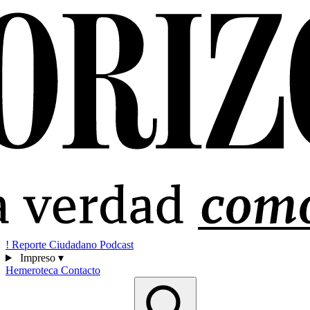
!
Reporte Ciudadano
Podcast
Impreso
▾
Hemeroteca
Contacto