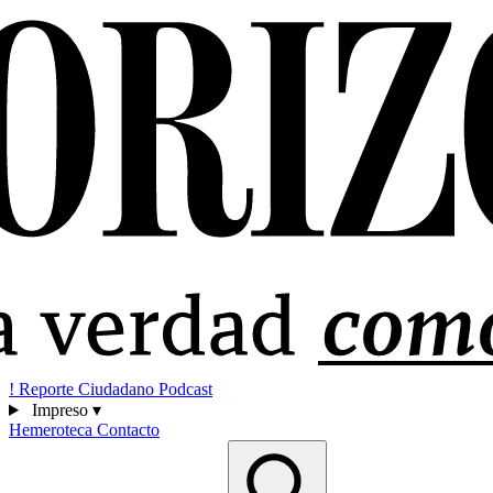
!
Reporte Ciudadano
Podcast
Impreso
▾
Hemeroteca
Contacto