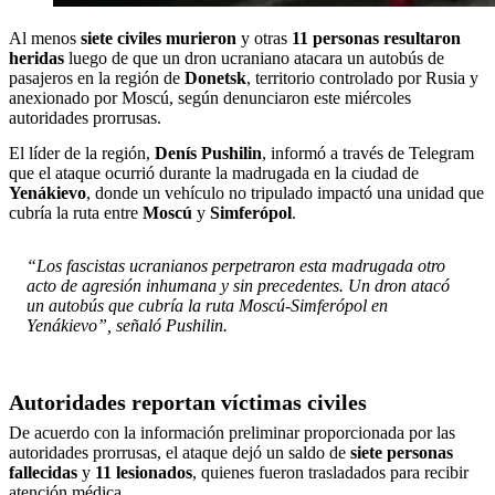
Al menos
siete civiles murieron
y otras
11 personas resultaron
heridas
luego de que un dron ucraniano atacara un autobús de
pasajeros en la región de
Donetsk
, territorio controlado por Rusia y
anexionado por Moscú, según denunciaron este miércoles
autoridades prorrusas.
El líder de la región,
Denís Pushilin
, informó a través de Telegram
que el ataque ocurrió durante la madrugada en la ciudad de
Yenákievo
, donde un vehículo no tripulado impactó una unidad que
cubría la ruta entre
Moscú
y
Simferópol
.
“Los fascistas ucranianos perpetraron esta madrugada otro
acto de agresión inhumana y sin precedentes. Un dron atacó
un autobús que cubría la ruta Moscú-Simferópol en
Yenákievo”, señaló Pushilin.
Autoridades reportan víctimas civiles
De acuerdo con la información preliminar proporcionada por las
autoridades prorrusas, el ataque dejó un saldo de
siete personas
fallecidas
y
11 lesionados
, quienes fueron trasladados para recibir
atención médica.