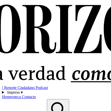
!
Reporte Ciudadano
Podcast
Impreso
▾
Hemeroteca
Contacto