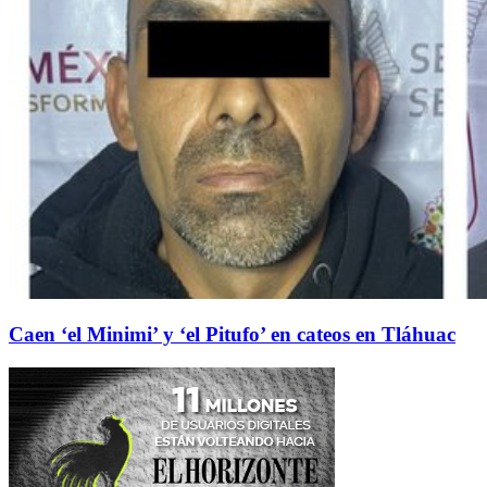
Caen ‘el Minimi’ y ‘el Pitufo’ en cateos en Tláhuac