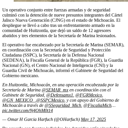
Un operativo conjunto entre fuerzas armadas y de seguridad
culminó con la detención de nueve presuntos integrantes del Cártel
Jalisco Nueva Generación (CJNG) en el estado de Michoacán. El
despliegue se llevó a cabo tras un enfrentamiento armado en la
comunidad de Huitzontla, que dejó un saldo de 12 agresores
abatidos y tres elementos de la Secretaría de Marina lesionados.
El operativo fue encabezado por la Secretaría de Marina (SEMAR),
en coordinación con la Secretaría de Seguridad y Protección
Ciudadana (SSPC), la Secretaría de la Defensa Nacional
(SEDENA), la Fiscalía General de la República (FGR), la Guardia
Nacional (GN), el Centro Nacional de Inteligencia (CNI) y la
Guardia Civil de Michoacán, informó el Gabinete de Seguridad del
Gobierno mexicano.
En Huitzontla, Michoacán, en una operación encabezada por la
Secretaría de Marina
@SEMAR_mx
en coordinación con el
Gabinete de Seguridad,
@Defensamx1
,
@FGRMexico
,
@GN_MEXICO_
,
@SSPCMexico
, y con apoyo del Gobierno de
Michoacán a través de
@SSeguridad_Mich
,
@FiscaliaMich
…
pic.twitter.com/9j4OhM0t14
— Omar H Garcia Harfuch (@OHarfuch)
May 17, 2025