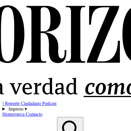
!
Reporte Ciudadano
Podcast
Impreso
▾
Hemeroteca
Contacto