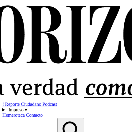
!
Reporte Ciudadano
Podcast
Impreso
▾
Hemeroteca
Contacto