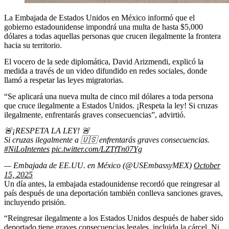
La Embajada de Estados Unidos en México informó que el
gobierno estadounidense impondrá una multa de hasta $5,000
dólares a todas aquellas personas que crucen ilegalmente la frontera
hacia su territorio.
El vocero de la sede diplomática, David Arizmendi, explicó la
medida a través de un video difundido en redes sociales, donde
llamó a respetar las leyes migratorias.
“Se aplicará una nueva multa de cinco mil dólares a toda persona
que cruce ilegalmente a Estados Unidos. ¡Respeta la ley! Si cruzas
ilegalmente, enfrentarás graves consecuencias”, advirtió.
🚨¡RESPETA LA LEY! 🚨
Si cruzas ilegalmente a 🇺🇸 enfrentarás graves consecuencias.
#NiLoIntentes
pic.twitter.com/LZTfTn07Yg
— Embajada de EE.UU. en México (@USEmbassyMEX)
October
15, 2025
Un día antes, la embajada estadounidense recordó que reingresar al
país después de una deportación también conlleva sanciones graves,
incluyendo prisión.
“Reingresar ilegalmente a los Estados Unidos después de haber sido
deportado tiene graves consecuencias legales, incluida la cárcel. Ni