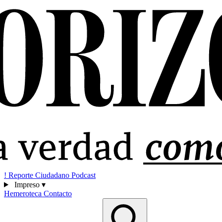
!
Reporte Ciudadano
Podcast
Impreso
▾
Hemeroteca
Contacto