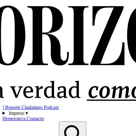
!
Reporte Ciudadano
Podcast
Impreso
▾
Hemeroteca
Contacto