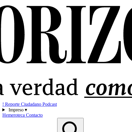
!
Reporte Ciudadano
Podcast
Impreso
▾
Hemeroteca
Contacto