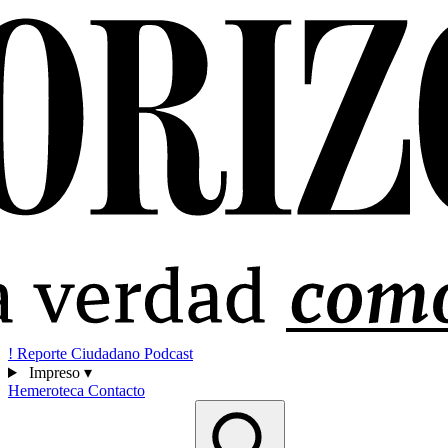
!
Reporte Ciudadano
Podcast
Impreso
▾
Hemeroteca
Contacto