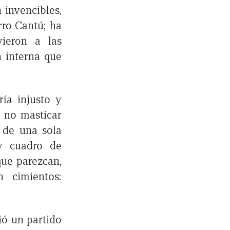
 invencibles,
rro Cantú; ha
ieron a las
n interna que
ía injusto y
e no masticar
s de una sola
y cuadro de
que parezcan,
 cimientos:
ió un partido