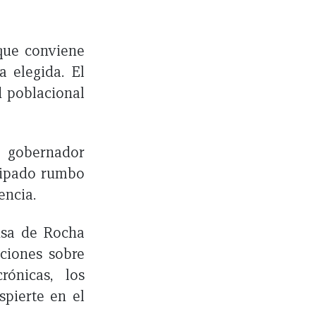
 que conviene
a elegida. El
d poblacional
 gobernador
icipado rumbo
encia.
nsa de Rocha
aciones sobre
rónicas, los
spierte en el