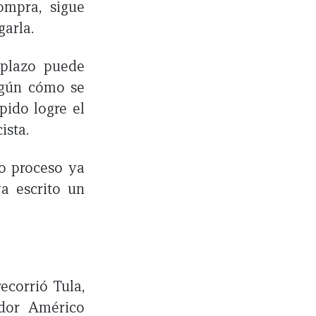
ompra, sigue
garla.
 plazo puede
egún cómo se
pido logre el
ista.
mo proceso ya
va escrito un
ecorrió Tula,
dor Américo