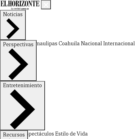
Noticias
Nuevo León
Tamaulipas
Coahuila
Nacional
Internacional
Perspectivas
Finanzas
Opinión
Entretenimiento
Deportes
Espectáculos
Estilo de Vida
Recursos