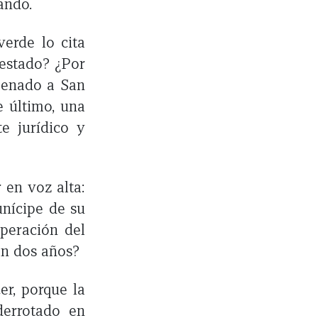
ando.
verde lo cita
estado? ¿Por
 Senado a San
e último, una
e jurídico y
 en voz alta:
nícipe de su
operación del
 en dos años?
er, porque la
derrotado en