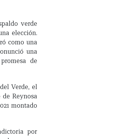
spaldo verde
una elección.
bró como una
pronunció una
a promesa de
del Verde, el
de de Reynosa
 2021 montado
dictoria por