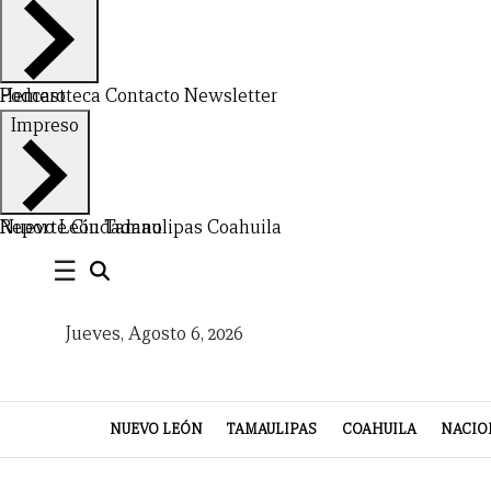
Hemeroteca
Podcast
Contacto
Newsletter
Impreso
Nuevo León
Reporte Ciudadano
Tamaulipas
Coahuila
CERRAR
☰
X
Jueves, Agosto 6, 2026
NUEVO
TAMAULIPAS
COAHUILA
NACIONAL
INTERNACIONAL
FINANZAS
OPINIÓN
DEPORTES
ESPECTÁCULOS
TENDENCIA
ESTILO
PODCAST
CONTACTO
NEWSLETTER
HEMEROTECA
SUPLEMENTOS
LEÓN
DE
NUEVO LEÓN
TAMAULIPAS
COAHUILA
NACIO
VIDA