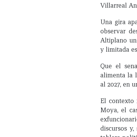
Villarreal A
Una gira apa
observar des
Altiplano un
y limitada e
Que el sen
alimenta la 
al 2027, en 
El contexto
Moya, el cas
exfuncionar
discursos y,