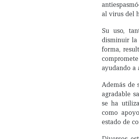
antiespasmód
al virus del
Su uso, tan
disminuir la
forma, resul
compromete 
ayudando a a
Además de su
agradable sa
se ha utili
como apoyo 
estado de co
Diversos es