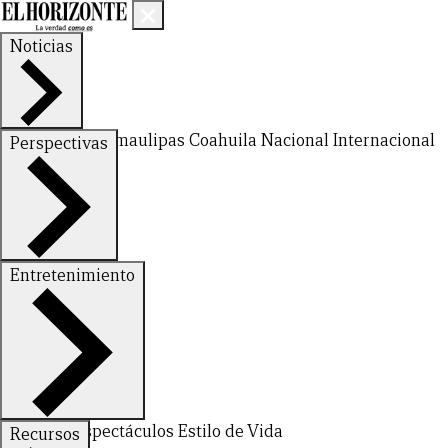
Noticias
Nuevo León
Tamaulipas
Coahuila
Nacional
Internacional
Perspectivas
Finanzas
Opinión
Entretenimiento
Deportes
Espectáculos
Estilo de Vida
Recursos