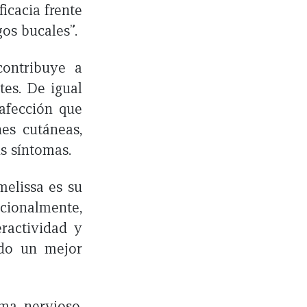
icacia frente
gos bucales”.
contribuye a
tes. De igual
 afección que
es cutáneas,
s síntomas.
melissa es su
icionalmente,
ractividad y
ndo un mejor
ma nervioso,