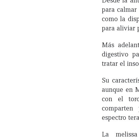
Desde la ant
para calmar 
como la disp
para aliviar
Más adelant
digestivo p
tratar el ins
Su caracter
aunque en Mé
con el tor
comparten p
espectro ter
La melissa