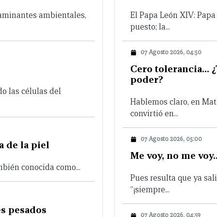
aminantes ambientales,
El Papa León XIV: Papa 
puesto; la...
07 Agosto 2026, 04:50
Cero tolerancia… 
poder?
do las células del
Hablemos claro, en Mat
convirtió en...
07 Agosto 2026, 05:00
 de la piel
Me voy, no me voy
ambién conocida como...
Pues resulta que ya sal
“¡siempre...
es pesados
07 Agosto 2026, 04:59