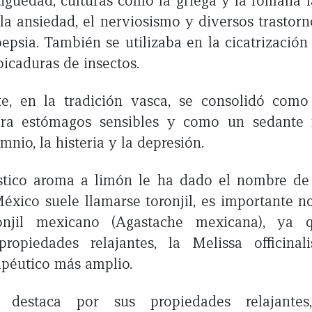
igüedad, culturas como la griega y la romana
la ansiedad, el nerviosismo y diversos trastorn
epsia. También se utilizaba en la cicatrización
 picaduras de insectos.
e, en la tradición vasca, se consolidó com
ara estómagos sensibles y como un sedante 
omnio, la histeria y la depresión.
ístico aroma a limón le ha dado el nombre de 
xico suele llamarse toronjil, es importante n
onjil mexicano (Agastache mexicana), ya q
ropiedades relajantes, la Melissa officina
apéutico más amplio.
 destaca por sus propiedades relajantes, 