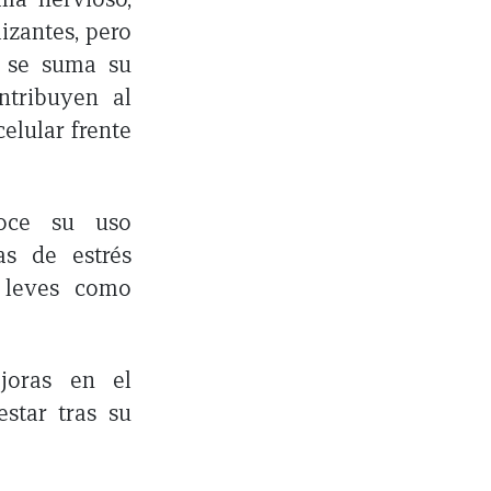
izantes, pero
o se suma su
ntribuyen al
elular frente
oce su uso
as de estrés
s leves como
joras en el
star tras su