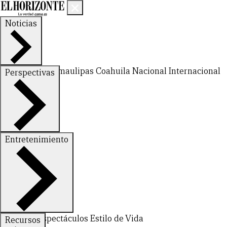
Noticias
Nuevo León
Tamaulipas
Coahuila
Nacional
Internacional
Perspectivas
Finanzas
Opinión
Entretenimiento
Deportes
Espectáculos
Estilo de Vida
Recursos