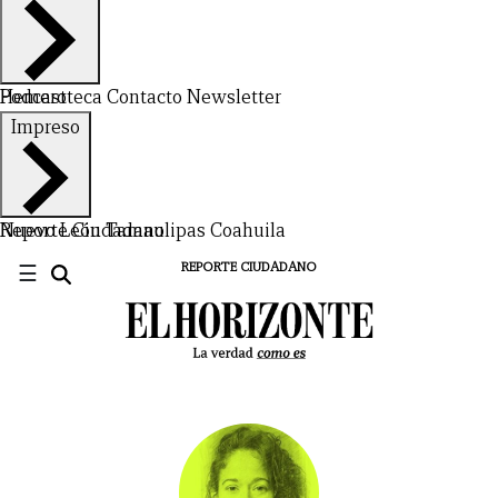
Hemeroteca
Podcast
Contacto
Newsletter
Impreso
Nuevo León
Reporte Ciudadano
Tamaulipas
Coahuila
☰
REPORTE CIUDADANO
CERRAR