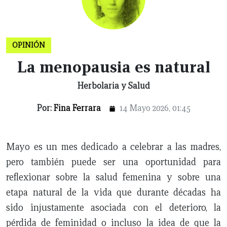
X
NUEVO
TAMAULIPAS
COAHUILA
NACIONAL
INTERNACIONAL
FINANZAS
OPINIÓN
DEPORTES
ESPECTÁCULOS
TENDENCIA
ESTILO
PODCAST
CONTACTO
NEWSLETTER
HEMEROTECA
SUPLEMENTOS
OPINIÓN
LEÓN
DE
La menopausia es natural
VIDA
Herbolaria y Salud
Por:
Fina Ferrara
14 Mayo 2026, 01:45
Mayo es un mes dedicado a celebrar a las madres,
pero también puede ser una oportunidad para
reflexionar sobre la salud femenina y sobre una
etapa natural de la vida que durante décadas ha
sido injustamente asociada con el deterioro, la
pérdida de feminidad o incluso la idea de que la