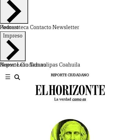
Hemeroteca
Podcast
Contacto
Newsletter
Impreso
Nuevo León
Reporte Ciudadano
Tamaulipas
Coahuila
☰
REPORTE CIUDADANO
CERRAR