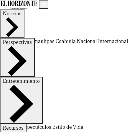
Noticias
Nuevo León
Tamaulipas
Coahuila
Nacional
Internacional
Perspectivas
Finanzas
Opinión
Entretenimiento
Deportes
Espectáculos
Estilo de Vida
Recursos