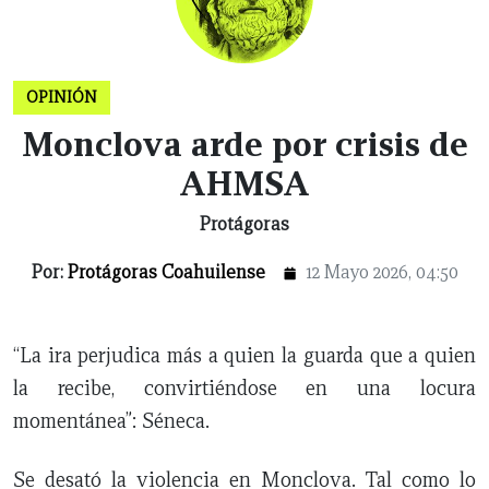
X
NUEVO
TAMAULIPAS
COAHUILA
NACIONAL
INTERNACIONAL
FINANZAS
OPINIÓN
DEPORTES
ESPECTÁCULOS
TENDENCIA
ESTILO
PODCAST
CONTACTO
NEWSLETTER
HEMEROTECA
SUPLEMENTOS
LEÓN
DE
OPINIÓN
VIDA
Monclova arde por crisis de
AHMSA
Protágoras
Por:
Protágoras Coahuilense
12 Mayo 2026, 04:50
“La ira perjudica más a quien la guarda que a quien
la recibe, convirtiéndose en una locura
momentánea”: Séneca.
Se desató la violencia en Monclova. Tal como lo