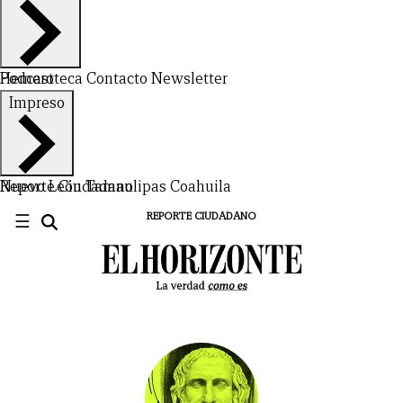
Hemeroteca
Podcast
Contacto
Newsletter
Impreso
Nuevo León
Reporte Ciudadano
Tamaulipas
Coahuila
☰
REPORTE CIUDADANO
CERRAR