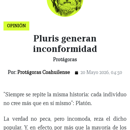
X
NUEVO
TAMAULIPAS
COAHUILA
NACIONAL
INTERNACIONAL
FINANZAS
OPINIÓN
DEPORTES
ESPECTÁCULOS
TENDENCIA
ESTILO
PODCAST
CONTACTO
NEWSLETTER
HEMEROTECA
SUPLEMENTOS
OPINIÓN
LEÓN
DE
Pluris generan
VIDA
inconformidad
Protágoras
Por:
Protágoras Coahuilense
20 Mayo 2026, 04:50
"Siempre se repite la misma historia: cada individuo
no cree más que en sí mismo": Platón.
La verdad no peca, pero incomoda, reza el dicho
popular. Y, en efecto, por más que la mayoría de los