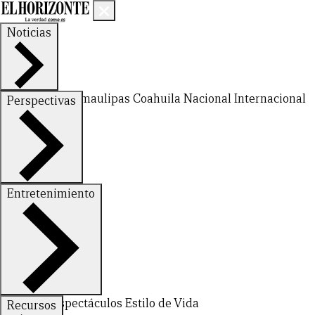
Noticias
Nuevo León
Tamaulipas
Coahuila
Nacional
Internacional
Perspectivas
Finanzas
Opinión
Entretenimiento
Deportes
Espectáculos
Estilo de Vida
Recursos